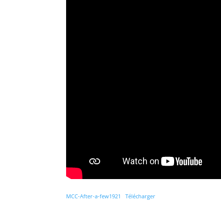
MCC-After-a-few1921
Télécharger