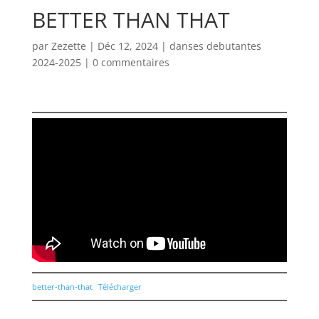
BETTER THAN THAT
par
Zezette
|
Déc 12, 2024
|
danses debutantes
2024-2025
|
0 commentaires
better-than-that
Télécharger