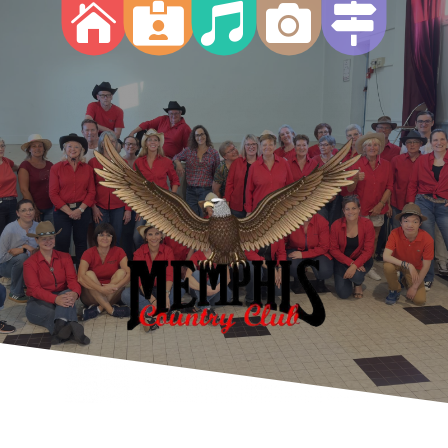




