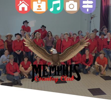




