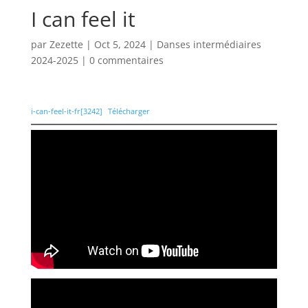
I can feel it
par
Zezette
|
Oct 5, 2024
|
Danses intermédiaires
2024-2025
|
0 commentaires
i-can-feel-it-fr[3242]
Télécharger