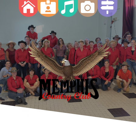




