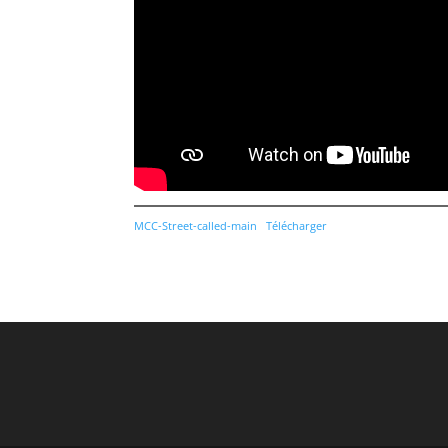
MCC-Street-called-main
Télécharger