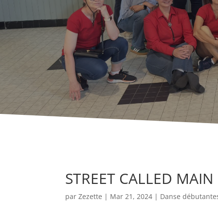
STREET CALLED MAIN
par
Zezette
|
Mar 21, 2024
|
Danse débutante