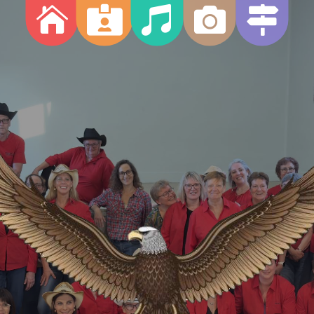




